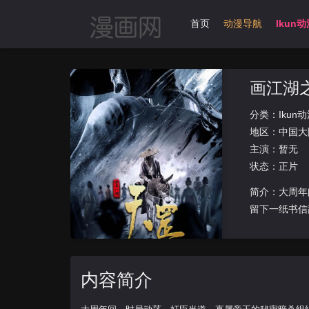
首页
动漫导航
Ikun
画江湖
分类：
Ikun
地区：
中国大
主演：
暂无
状态：正片
简介：大周年
留下一纸书信
曾想到此地
内容简介