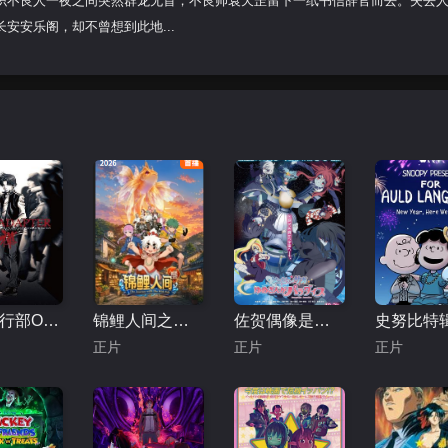
织不良人一夜之间突然群龙无首，不良帅袁天罡留下一纸书信辞官而去。失去
安安乐阁，却不曾想到此地...
疾暴执行部OVA：禅
锦鲤人间之如愿以偿
佐贺偶像是传奇 梦想银河乐园
正片
正片
正片