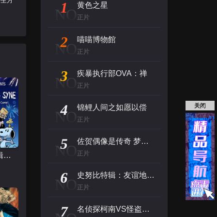
人生方
1
黄色之星
NO
正片
2
喵喵博物館
NO
正片
3
疾暴执行部OVA：禅
NO
正片
4
关闭
锦鲤人间之如愿以偿
NO
正片
5
佐贺偶像是传奇 梦想银河乐园
NO
正片
史努比特辑：友谊地久天长
6
史努比特辑：友谊地久天长
NO
正片
7
名侦探柯南VS怪盗基德