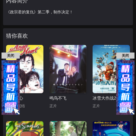
内容简介
《政宗君的复仇》第二季，制作决定！
猜你喜欢
关闭
关闭
天使之心
鸣鸟不飞
冰雪大作战2（原声版）
第50集完结
正片
正片