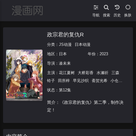
导航
搜索
换肤
政宗君的复仇R
分类：
JS动漫
日本动漫
地区：
日本
年份：
2023
导演：
凑未来
主演：
花江夏树
大桥彩香
水濑祈
三森
铃子
田所梓
早见沙织
斋贺光希
小仓
唯
大龟明日香
伊藤美来
加濑康之
状态：第12集
简介：《政宗君的复仇》第二季，制作决
定！