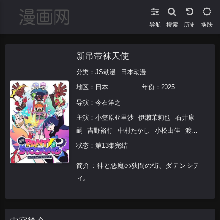
导航
搜索
换肤
新吊带袜天使
分类：
JS动漫
日本动漫
地区：
日本
年份：
2025
导演：
今石洋之
主演：
小笠原亚里沙
伊濑茉莉也
石井康
嗣
吉野裕行
中村たかし
小松由佳
渡边
明乃
夏吉ゆうこ
状态：第13集完结
简介：神と悪魔の狭間の街、ダテンシテ
ィ。