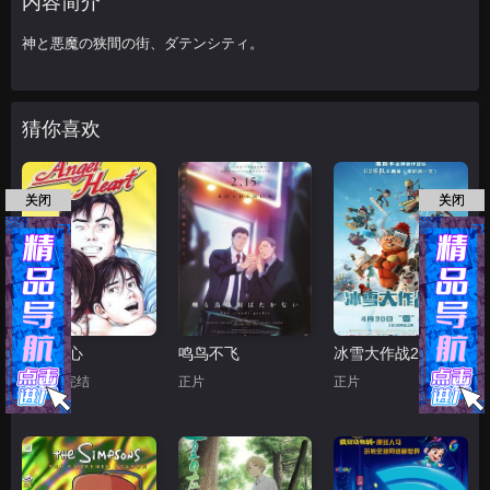
内容简介
神と悪魔の狭間の街、ダテンシティ。
猜你喜欢
关闭
关闭
天使之心
鸣鸟不飞
冰雪大作战2（原声版）
第50集完结
正片
正片