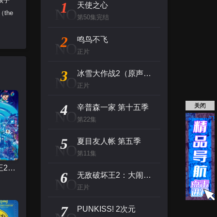
孩子
1
天使之心
NO
the
第50集完结
2
鸣鸟不飞
NO
正片
3
冰雪大作战2（原声版）
NO
正片
4
关闭
辛普森一家 第十五季
NO
第22集
5
夏目友人帐 第五季
NO
第11集
无敌破坏王2：大闹互联网
6
无敌破坏王2：大闹互联网
NO
正片
7
PUNKISS! 2次元