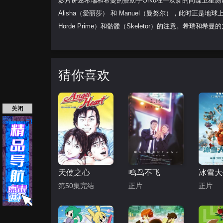
影片讲述希瑞和希曼的搭助手Orko在一次新的间谍卫星测试
Alisha（爱丽莎） 和 Manuel（曼努尔），此时正
Horde Prime）和骷髅（Skeletor）的注意。希
猜你喜欢
关闭
天使之心
鸣鸟不飞
第50集完结
正片
正片