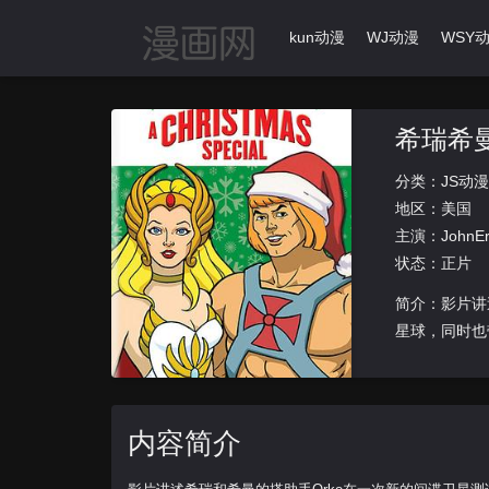
首页
动漫导航
Ikun动漫
WJ动漫
WSY
希瑞希
分类：
JS动漫
地区：
美国
主演：
JohnEr
状态：正片
简介：影片讲述
星球，同时也带
内容简介