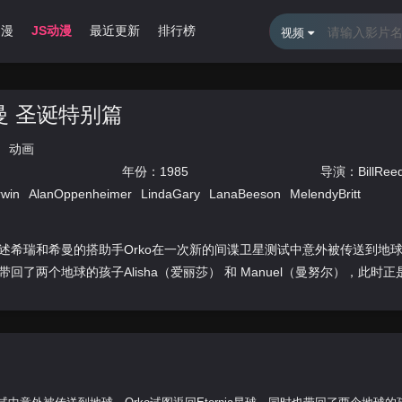
动漫
JS动漫
最近更新
排行榜
视频
曼 圣诞特别篇
动画
年份：
1985
导演：
BillRee
win
AlanOppenheimer
LindaGary
LanaBeeson
MelendyBritt
希瑞和希曼的搭助手Orko在一次新的间谍卫星测试中意外被传送到地球。Or
回了两个地球的孩子Alisha（爱丽莎） 和 Manuel（曼努尔），此时正