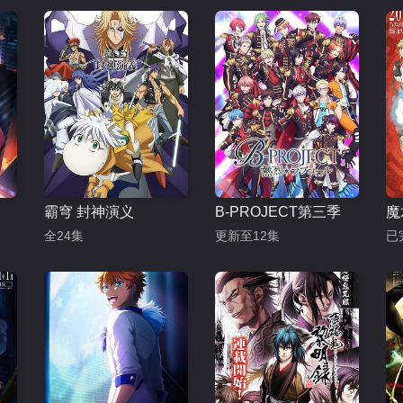
霸穹 封神演义
B-PROJECT第三季
魔
全24集
更新至12集
已