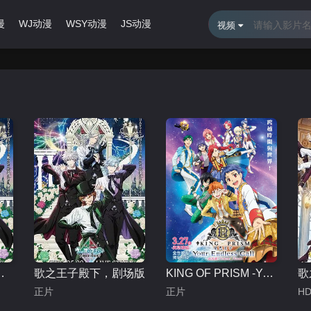
漫
WJ动漫
WSY动漫
JS动漫
最近更新
排行榜
视频
ABOO NIGHT XXXX
歌之王子殿下，剧场版
KING OF PRISM -Your Endless Call- 大～家一起闪耀！
正片
正片
H