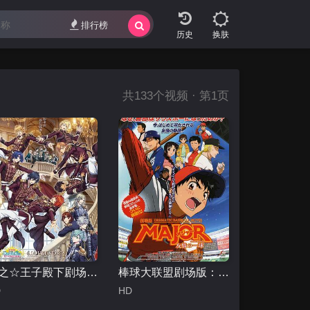
排行榜
换肤
共
133
个视频 · 第1页
歌之☆王子殿下剧场版：真爱王国
棒球大联盟剧场版：友情的一球
D
HD