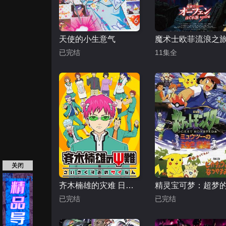
天使的小生意气
已完结
11集全
关闭
齐木楠雄的灾难 日播版
已完结
已完结