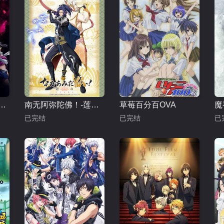
阿基德第2章：翼龙折翅
南无阿弥陀佛！-莲台 UTENA-
草莓百分百OVA
魔
已完结
已完结
已