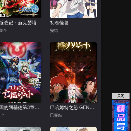
锁链战记：赫克瑟塔斯之光
初恋怪兽
2集全
完结
关闭
亡国的阿基德第3章：辉芒陨落
巴哈姆特之怒 GENESIS
集全
已完结