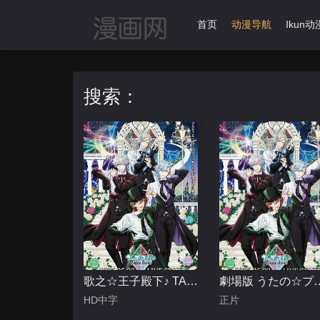
首页
动漫导航
Ikun动
搜索：
歌之☆王子殿下♪ TABOO NIGHT XXXX剧场版
劇場版 うたの☆プリンスさまっ♪ T
HD中字
正片