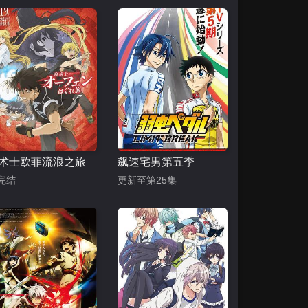
术士欧菲流浪之旅
飙速宅男第五季
完结
更新至第25集