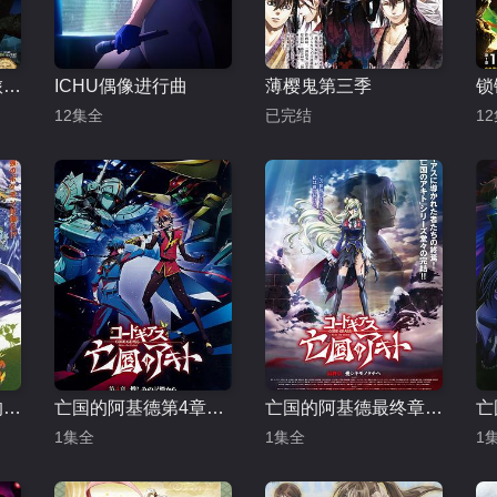
魔术士欧菲流浪之旅 基姆拉克篇
ICHU偶像进行曲
薄樱鬼第三季
12集全
已完结
1
精灵宝可梦：超梦的逆袭
亡国的阿基德第4章：憎恨记忆
亡国的阿基德最终章：致我所爱
1集全
1集全
1